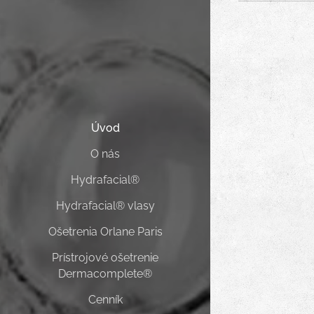
Úvod
O nás
Hydrafacial®
Hydrafacial® vlasy
Ošetrenia Orlane Paris
Prístrojové ošetrenie
Dermacomplete®
Cenník