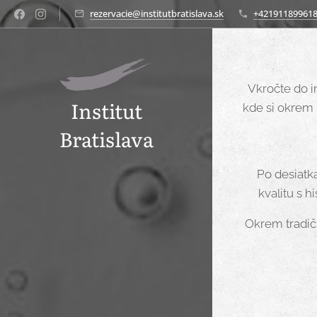
rezervacie@institutbratislava.sk
+42191189961
Vkročte do i
Institut
kde si okrem 
Bratislava
Po desiatk
kvalitu s 
Okrem tradič