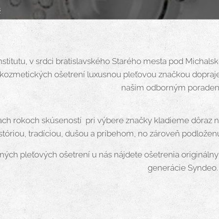
8
nstitutu, v srdci bratislavského Starého mesta pod Michal
kozmetických ošetrení luxusnou pleťovou značkou doprajete 
našim odborným poraden
ach rokoch skúseností pri výbere značky kladieme dôraz na
históriou, tradíciou, dušou a príbehom, no zároveň podlo
ných pleťových ošetrení u nás nájdete ošetrenia origináln
generácie Syndeo.