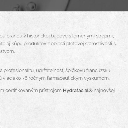
skou bránou v historickej budove s lomenými stropmi,
aj kúpu produktov z oblasti pleťovej starostlivosti s
stvom.
 profesionalitu, udržateľnosť, špičkovú francúzsku
ženú viac ako 76 ročným farmaceutickým výskumom.
ym certifikovaným prístrojom
Hydrafacial®
najnovšej