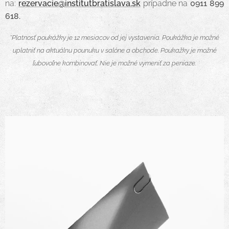
na:
rezervacie@institutbratislava.sk
prípadne na
0911 899
618.
*Platnosť poukážky je 12 mesiacov od jej vystavenia. Poukážka je možné
uplatniť na aktuálnu pounuku v salóne a obchode.
Poukažky je možné
ľubovoľne kombinovať. Nie je možné vymeniť za peniaze.