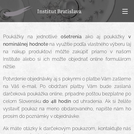
Institut Bratislava
Poukážky na jednotlivé
ošetrenia
ako aj poukážky
v
nominálnej hodnote
na využitie podľa vlastného výberu (aj
na nákup produktov) môžte zakúpiť priamo v našom
Institute alebo si ich možte objednať online formulárom
nižšie.
Potvrdenie objednávky aj s pokynmi o platbe Vám zašleme
na Váš e-mail. Po obdržaní platby Vám bude zaslaná
darčeková poukážka online, prípadne poštou bezplatne po
celom Slovensku
do 48 hodín
od uhradenia. Ak si želáte
vystaviť poukaz na meno obdarovaného, napíšte nám ho
prosím do poznámky v objednávke.
Ak máte otázky k darčekovým poukazom, kontaktujte nás