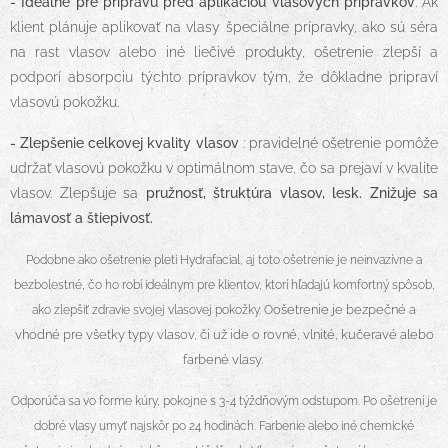
- Ideálne pre prípravu pred aplikáciou vlasových prípravkov
. Ak
klient plánuje aplikovať na vlasy špeciálne prípravky, ako sú séra
na rast vlasov alebo iné liečivé produkty, ošetrenie zlepší a
podporí absorpciu týchto prípravkov tým, že dôkladne pripraví
vlasovú pokožku.
- Zlepšenie celkovej kvality vlasov
: pravidelné ošetrenie pomôže
udržať vlasovú pokožku v optimálnom stave, čo sa prejaví v kvalite
vlasov. Zlepšuje sa
pružnosť, štruktúra vlasov, lesk. Znižuje sa
lámavosť a štiepivosť.
Podobne ako ošetrenie pleti Hydrafacial, aj toto ošetrenie je neinvazívne a
bezbolestné, čo ho robí ideálnym pre klientov, ktorí hľadajú komfortný spôsob,
ošetrenie je bezpečné a
ako zlepšiť zdravie svojej vlasovej pokožky. O
vhodné pre všetky typy vlasov, či už ide o rovné, vlnité, kučeravé alebo
farbené vlasy.
Odporúča sa vo forme kúry, pokojne s 3-4 týždňovým odstupom. Po ošetrení je
dobré vlasy umyť najskôr po 24 hodinách. Farbenie alebo iné chemické