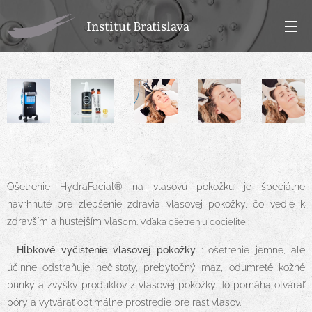
Institut Bratislava
Ošetrenie HydraFacial® na vlasovú pokožku je špeciálne
navrhnuté pre zlepšenie zdravia vlasovej pokožky, čo vedie k
zdravším a hustejším vlas
om. Vďaka ošetreniu docielite :
-
Hĺbkové vyčistenie vlasovej pokožky
: ošetrenie jemne, ale
účinne odstraňuje nečistoty, prebytočný maz, odumreté kožné
bunky a zvyšky produktov z vlasovej pokožky. To pomáha otvárať
póry a vytvárať optimálne prostredie pre rast vlasov.