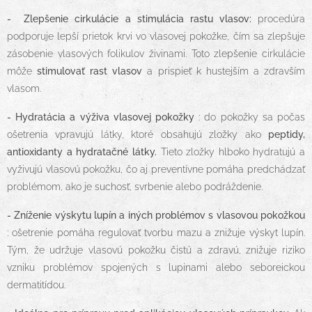
- Zlepšenie cirkulácie a stimulácia rastu vlasov:
procedúra
podporuje lepší prietok krvi vo vlasovej pokožke, čím sa zlepšuje
zásobenie vlasových folikulov živinami. Toto zlepšenie cirkulácie
môže
stimulovať rast vlasov
a prispieť k hustejším a zdravším
vlasom.
- Hydratácia a výživa vlasovej pokožky
: do pokožky sa počas
ošetrenia vpravujú látky, ktoré obsahujú zložky ako
peptidy,
antioxidanty a hydratačné látky.
Tieto zložky hlboko hydratujú a
vyživujú vlasovú pokožku, čo aj preventívne pomáha predchádzať
problémom, ako je suchosť, svrbenie alebo podráždenie.
- Zníženie výskytu lupín a iných problémov s vlasovou pokožkou
: ošetrenie pomáha regulovať tvorbu mazu a znižuje výskyt lupín.
Tým, že udržuje vlasovú pokožku čistú a zdravú, znižuje riziko
vzniku problémov spojených s lupinami alebo seboreickou
dermatitídou.