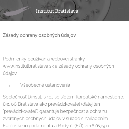
Institut Bratislava
Zásady ochrany osobných údajov
Podmienky používania webovej stránky
www.institutbratislava.sk a zásady ochrany osobných
údajov
Všeobecné ustanovenia
Spoločnosť Diinstit, s.r.o., so sídlom Karpatské námestie 10,
831 06 Bratislava ako prevádzkovateľ (ďalej len
"prevádzkovateľ") garantuje bezpečnosť a ochranu
zverených osobných údajov v súlade s nariadením
Európskeho parlamentu a Rady č. (EÚ) 2016/679 o