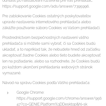
odhlásiť po naištalovaní rozšírenia pre Váš prehliadač:
https://support.google.com/ads/answer/7395996.
Pre zablokovanie Cookies ostatných poskytovateľov
upravte nastavenia internetového prehliadača alebo
zákážte používanie súboro Cookies vo Vašom prehliadači.
Prostredníctvom bezpečnostných nastavení vášho
prehliadača si môžete sami vybrať, či sa Cookies budú
ukladať, a to napríklad tak, že nebudete hneď od začiatku
akceptovať žiadne Cookies alebo tieto budete akceptovať
len na požiadanie, alebo sa rozhodnete, že Cookies budú
po každom ukončení prehliadania webových stránok
vymazané.
Návod na správu Cookies podľa Vášho prehliadača:
Google Chrome:
https://support.google.com/chrome/answer/956
47?co=GENIE.Platform%3DDesktop&hl=sk