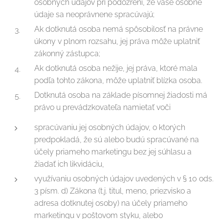
osobných údajov pri podozrení, že vaše osobné
údaje sa neoprávnene spracúvajú;
Ak dotknutá osoba nemá spôsobilosť na právne
úkony v plnom rozsahu, jej práva môže uplatniť
zákonný zástupca;
Ak dotknutá osoba nežije, jej práva, ktoré mala
podľa tohto zákona, môže uplatniť blízka osoba.
Dotknutá osoba na základe písomnej žiadosti má
právo u prevádzkovateľa namietať voči
spracúvaniu jej osobných údajov, o ktorých
predpokladá, že sú alebo budú spracúvané na
účely priameho marketingu bez jej súhlasu a
žiadať ich likvidáciu,
využívaniu osobných údajov uvedených v § 10 ods.
3 písm. d) Zákona (t.j. titul, meno, priezvisko a
adresa dotknutej osoby) na účely priameho
marketingu v poštovom styku, alebo