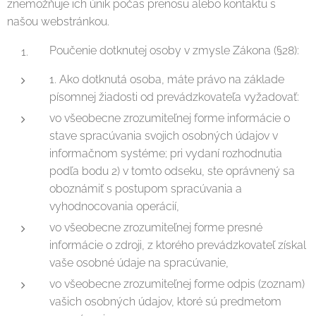
znemožňuje ich únik počas prenosu alebo kontaktu s
našou webstránkou.
Poučenie dotknutej osoby v zmysle Zákona (§28):
1. Ako dotknutá osoba, máte právo na základe
písomnej žiadosti od prevádzkovateľa vyžadovať:
vo všeobecne zrozumiteľnej forme informácie o
stave spracúvania svojich osobných údajov v
informačnom systéme; pri vydaní rozhodnutia
podľa bodu 2) v tomto odseku, ste oprávnený sa
oboznámiť s postupom spracúvania a
vyhodnocovania operácií,
vo všeobecne zrozumiteľnej forme presné
informácie o zdroji, z ktorého prevádzkovateľ získal
vaše osobné údaje na spracúvanie,
vo všeobecne zrozumiteľnej forme odpis (zoznam)
vašich osobných údajov, ktoré sú predmetom