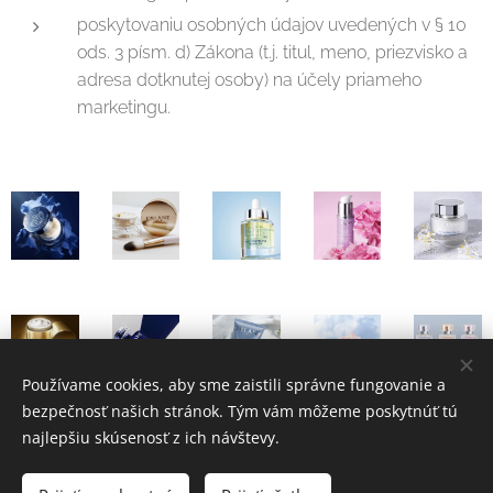
poskytovaniu osobných údajov uvedených v § 10
ods. 3 písm. d) Zákona (t.j. titul, meno, priezvisko a
adresa dotknutej osoby) na účely priameho
marketingu.
Používame cookies, aby sme zaistili správne fungovanie a
bezpečnosť našich stránok. Tým vám môžeme poskytnúť tú
najlepšiu skúsenosť z ich návštevy.
Institut Bratislava