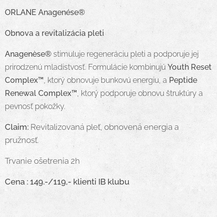
ORLANE Anagenése®
Obnova a revitalizácia pleti
Anagenèse®
stimuluje regeneráciu pleti a podporuje jej
prirodzenú mladistvosť.
Formulácie kombinujú
Youth Reset
Complex™
, ktorý obnovuje bunkovú energiu, a
Peptide
Renewal Complex™
, ktorý podporuje obnovu štruktúry a
pevnosť pokožky.
Claim:
Revitalizovaná pleť, obnovená energia a
pružnosť.
Trvanie ošetrenia 2h
Cena : 149.-/119,- klienti IB klubu