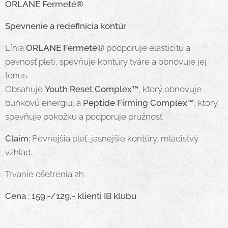
ORLANE Fermeté®
Spevnenie a redefinícia kontúr
Línia
ORLANE Fermeté®
podporuje elasticitu a
pevnosť pleti, spevňuje kontúry tváre a obnovuje jej
tonus.
Obsahuje
Youth Reset Complex™
, ktorý obnovuje
bunkovú energiu, a
Peptide Firming Complex™
, ktorý
spevňuje pokožku a podporuje pružnosť.
Claim:
Pevnejšia pleť, jasnejšie kontúry, mladistvý
vzhľad.
Trvanie ošetrenia 2h
Cena : 159.-/129,- klienti IB klubu