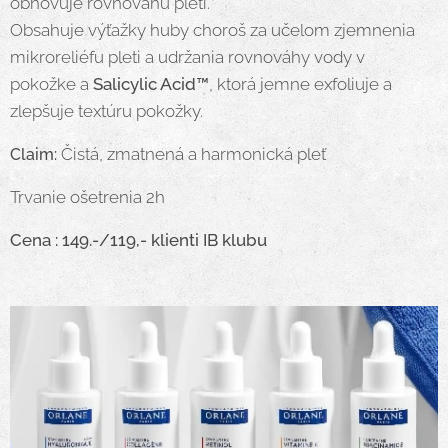
obnovuje rovnováhu pleti.
Obsahuje výťažky huby choroš za učelom zjemnenia
mikroreliéfu pleti a udržania rovnováhy vody v
pokožke a
Salicylic Acid™
, ktorá jemne exfoliuje a
zlepšuje textúru pokožky.
Čistá, zmatnená a harmonická pleť
Claim:
Trvanie ošetrenia 2h
Cena : 149.-/119,- klienti IB klubu