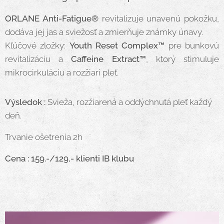
ORLANE Anti-Fatigue®
revitalizuje unavenú pokožku,
dodáva jej jas a sviežosť a zmierňuje známky únavy.
Kľúčové zložky:
Youth Reset Complex™
pre bunkovú
revitalizáciu a
Caffeine Extract™
, ktorý stimuluje
mikrocirkuláciu a rozžiari pleť.
Výsledok :
Svieža, rozžiarená a oddýchnutá pleť každý
deň.
Trvanie ošetrenia 2h
Cena : 159.-/129,- klienti IB klubu