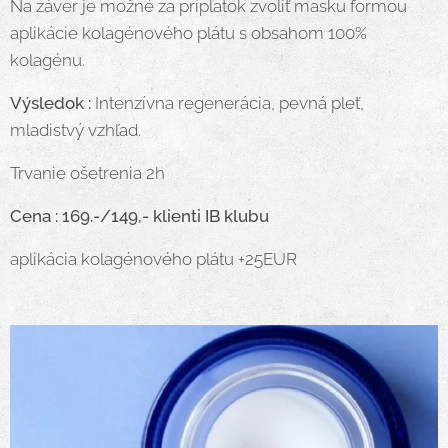
Na záver je možné za príplatok zvoliť masku formou
aplikácie kolagénového plátu s obsahom 100%
kolagénu.
Výsledok :
Intenzívna regenerácia, pevná pleť,
mladistvý vzhľad.
Trvanie ošetrenia 2h
Cena : 169.-/149,- klienti IB klubu
aplikácia kolagénového plátu +25EUR