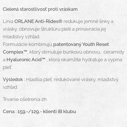
Cielená starostlivosť proti vráskam
Línia
ORLANE Anti-Rides®
redukuje jemné linky a
vrásky, obnovuje štruktúru pleti a prinavracia jej
mladistvý vzhľad.
Formulácie kombinujú
patentovaný Youth Reset
Complex™
, ktorý stimuluje bunkovú obnovu, ceramidy
a
Hyaluronic Acid™
, ktorá okamžite hydratuje a vypína
pleť.
Hladšia pleť, redukované vrásky, mladistvý
Výsledok :
vzhľad.
Trvanie ošetrenia 2h
Cena : 159.-/129,- klienti IB klubu