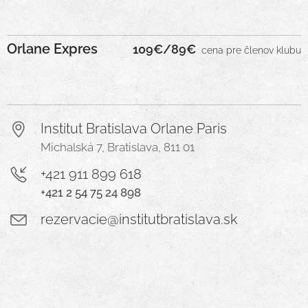
Orlane Expres
109€/89
€
c
ena pre členov
klubu
Institut Bratislava Orlane Paris
Michalská 7, Bratislava, 811 01
+421 911 899 618
+421 2 54 75 24 898
rezervacie@institutbratislava.sk