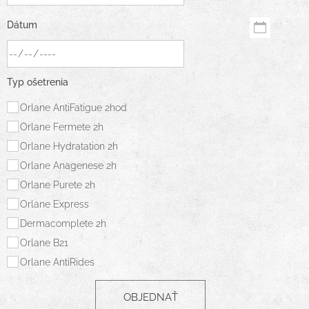
Dátum
Typ ošetrenia
Orlane AntiFatigue 2hod
Orlane Fermete 2h
Orlane Hydratation 2h
Orlane Anagenese 2h
Orlane Purete 2h
Orlane Express
Dermacomplete 2h
Orlane B21
Orlane AntiRides
OBJEDNAŤ