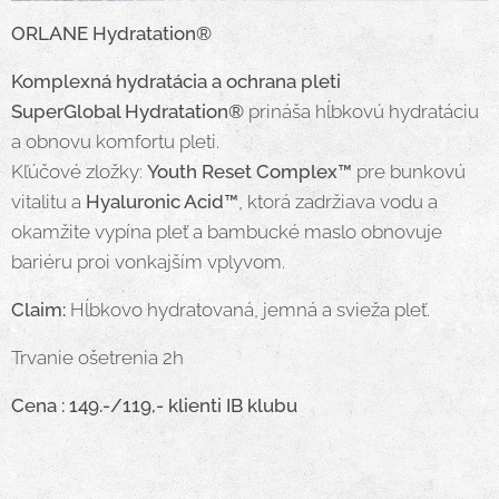
ORLANE Hydratation®
Komplexná hydratácia a ochrana pleti
SuperGlobal Hydratation®
prináša hĺbkovú hydratáciu
a obnovu komfortu pleti.
Kľúčové zložky:
Youth Reset Complex™
pre bunkovú
vitalitu a
Hyaluronic Acid™
, ktorá zadržiava vodu a
okamžite vypína pleť a bambucké maslo obnovuje
bariéru proi vonkajším vplyvom.
Claim:
Hĺbkovo hydratovaná, jemná a svieža pleť.
Trvanie ošetrenia 2h
Cena : 149.-/119,- klienti IB klubu