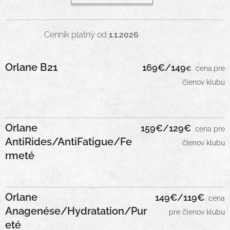
Cenník platný od
1.1.2026
Orlane B21
169€/149
cena
pre
€
členov klubu
Orlane
159€/129
€
c
ena pre
AntiRides/AntiFatigue/Fe
členov klubu
rmeté
Orlane
149€/119
€
c
ena
Anagenése/Hydratation/Pur
pre členov kl
ubu
eté