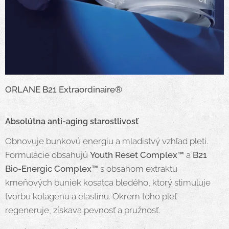
ORLANE B21 Extraordinaire®
Absolútna anti-aging starostlivosť
Obnovuje bunkovú energiu a mladistvý vzhľad pleti.
Formulácie obsahujú
Youth Reset Complex™
a
B21
Bio-Energic Complex™
s obsahom extraktu
kmeňových buniek kosatca bledého, ktorý stimuluje
tvorbu kolagénu a elastínu. Okrem toho pleť
regeneruje, získava pevnosť a pružnosť.