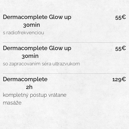
Dermacomplete Glow up
55€
30min
s radiofrekvenciou
Dermacomplete Glow up
55€
30min
so zapracovaním séra ultrazvukom
Dermacomplete
129€
2h
kompletný postup vrátane
masáže