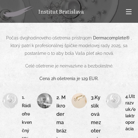
Institut Bratislava
Počas dvojhodinového ošetrenia pristrojom
Dermacomplete®
,
ktorý patrí k profesionálnej špičke modelovej rady 2025, sa
postaráme o to aby bola Vaša pleť ako nová.
Celé ošetrenie je neinvazívne a bezbolestné.
Cena 2h ošetrenia je 129 EUR.
4.Ult
2.
M
3.Ky
1.
razv
ikro
slík
Rádi
uk/e
der
ová
ofre
lektr
ma
mez
opor
kven
ácia
bráz
oter
čný