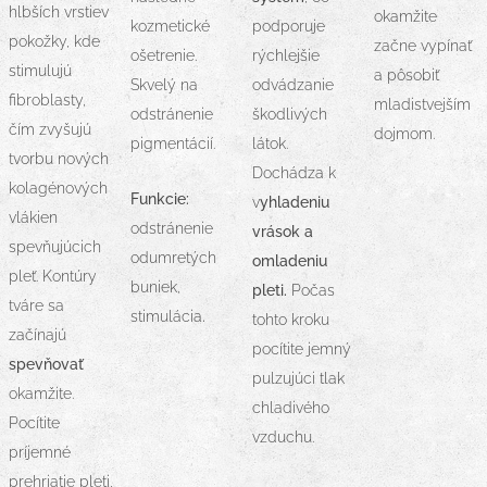
hlbších vrstiev
okamžite
kozmetické
podporuje
pokožky, kde
začne vypínať
ošetrenie.
rýchlejšie
stimulujú
a pôsobiť
Skvelý na
odvádzanie
fibroblasty,
mladistvejším
odstránenie
škodlivých
čím zvyšujú
dojmom.
pigmentácií.
látok.
tvorbu nových
Dochádza k
kolagénových
Funkcie:
v
yhladeniu
vlákien
odstránenie
vrások a
spevňujúcich
odumretých
omladeniu
pleť. Kontúry
buniek,
pleti.
Počas
tváre sa
.
stimulácia
tohto kroku
začínajú
pocítite jemný
spevňovať
pulzujúci tlak
okamžite.
chladivého
Pocítite
vzduchu.
príjemné
prehriatie pleti,