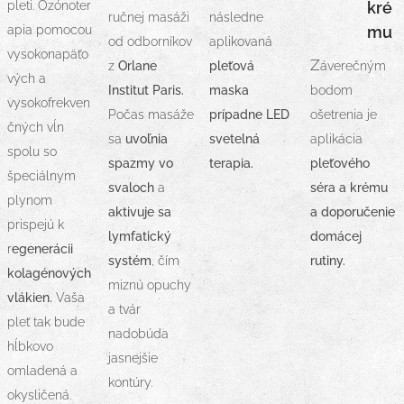
pleti.
Ozónoter
kré
ručnej masáži
následne
apia pomocou
mu
od odborníkov
aplikovaná
vysokonapäťo
Z
z
Orlane
pleťová
áverečným
vých a
Institut Paris.
maska
bodom
vysokofrekven
Počas masáže
prípadne LED
ošetrenia je
čných vĺn
sa
uvoľnia
svetelná
aplikácia
spolu so
spazmy vo
terapia.
pleťového
špeciálnym
svaloch
a
séra a krému
plynom
aktivuje sa
a doporučenie
prispejú k
lymfatický
domácej
r
egenerácii
systém
, čím
rutiny.
kolagénových
miznú opuchy
vlákien.
Vaša
a tvár
pleť tak bude
nadobúda
hĺbkovo
jasnejšie
omladená a
kontúry.
okysličená.