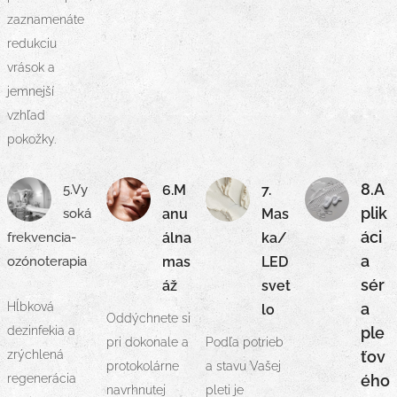
zaznamenáte
redukciu
vrások a
jemnejší
vzhľad
pokožky.
8.A
5.Vy
6.M
7.
plik
soká
anu
Mas
áci
frekvencia-
álna
ka/
a
ozónoterapia
mas
LED
sér
áž
svet
Hĺbková
a
lo
Oddýchnete si
dezinfekia a
ple
pri dokonale a
Podľa potrieb
zrýchlená
ťov
protokolárne
a stavu Vašej
regenerácia
ého
navrhnutej
pleti je