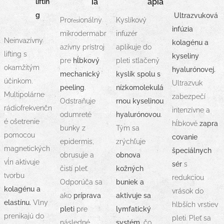
ia
apia
liftin
g
Ultrazvuková
Pro
ionálny
Ky
slíkový
fes
infúzia
mikrodermabr
infuzér
Neinvazívny
kolagénu a
azívny prístroj
aplikuje do
lifting s
kyseliny
pre
hĺbkový
pleti stlačený
okamžitým
hyalurónovej.
mechanický
kyslík spolu s
účinkom.
Ultrazvuk
peeling
.
nízkomolekulá
Multipolárne
zabezpečí
Odstraňuje
rnou kyselinou
rádiofrekvenčn
intenzívne a
odumreté
hyalurónovou
.
é ošetrenie
hĺbkové
zapra
bunky z
Tým sa
pomocou
covanie
epidermis,
zrýchľuje
magnetických
špeciálnych
obrusuje a
obnova
vĺn aktivuje
sér
s
čistí pleť.
kožných
tvorbu
redukciou
Odporúča sa
buniek a
kolagénu a
vrások do
ako
príprava
aktivuje sa
elastínu.
Vlny
hlbších vrstiev
pleti
pre
lymfatický
prenikajú do
pleti. Pleť sa
následné
systém
, čo