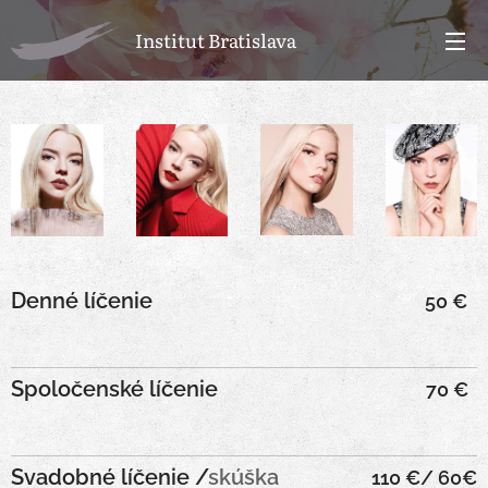
Institut Bratislava
Denné líčenie
50 €
Spoločenské líčenie
70
€
Svadobné líčenie /
skúška
110
€/ 60
€